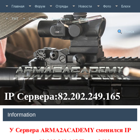
Главная
Форум
Отряды
Новости
Фото
Блоги
ТНТ
Статьи
Активность
Люди
Поиск
IP Сервера:82.202.249.165
Information
У Сервера ARMA2ACADEMY сменился IP