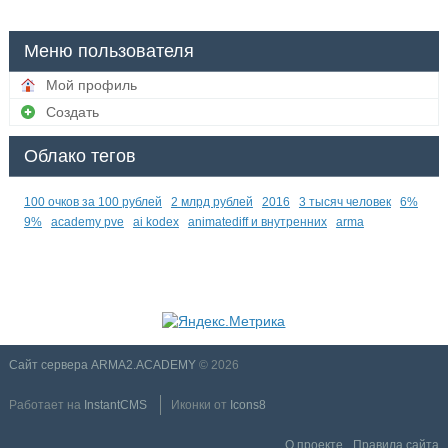
Меню пользователя
Мой профиль
Создать
Облако тегов
100 очков за 100 рублей
2 млрд рублей
2016
3 тысяч человек
6%
9%
academy pve
ai kodex
animatediff и внутренних
arma
Сайт сервера ARMA2.ACADEMY
© 2026
Работает на
InstantCMS
Иконки от
Icons8
О проекте
Правила сайта