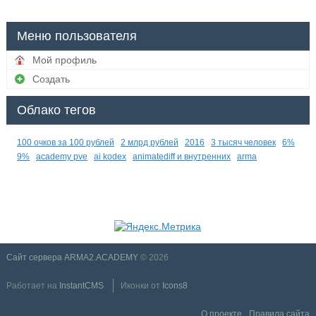
Меню пользователя
Мой профиль
Создать
Облако тегов
100 очков за 100 рублей
2 млрд рублей
2016
3 тысяч человек
6%
9%
academy pve
ai kodex
animatediff и внутренних
arma
Сайт сервера ARMA2.ACADEMY
© 2026
Работает на
InstantCMS
Иконки от
Icons8
О проекте
Правила сайта