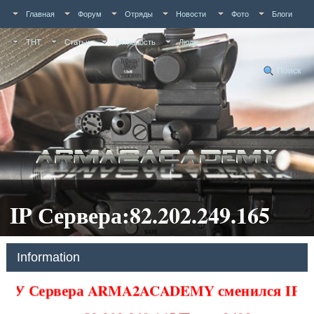
Главная
Форум
Отряды
Новости
Фото
Блоги
ТНТ
Статьи
Активность
Люди
Поиск
IP Сервера:82.202.249.165
Information
У Сервера ARMA2ACADEMY сменился IP