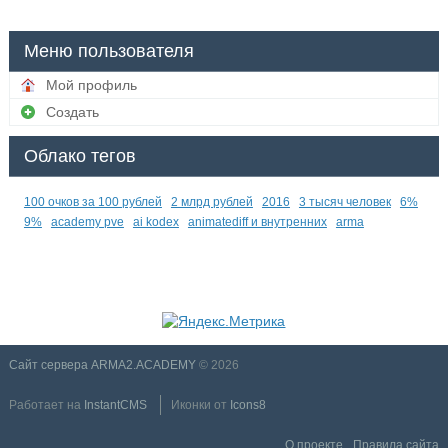
Меню пользователя
Мой профиль
Создать
Облако тегов
100 очков за 100 рублей
2 млрд рублей
2016
3 тысяч человек
6%
9%
academy pve
ai kodex
animatediff и внутренних
arma
Сайт сервера ARMA2.ACADEMY
© 2026
Работает на
InstantCMS
Иконки от
Icons8
О проекте
Правила сайта