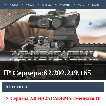
Главная
Форум
Отряды
Новости
Фото
Блоги
ТНТ
Статьи
Активность
Люди
Поиск
IP Сервера:82.202.249.165
Information
У Сервера ARMA2ACADEMY сменился IP