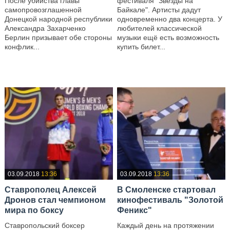
После убийства главы
фестиваля "Звёзды на
самопровозглашенной
Байкале". Артисты дадут
Донецкой народной республики
одновременно два концерта. У
Александра Захарченко
любителей классической
Берлин призывает обе стороны
музыки ещё есть возможность
конфлик...
купить билет...
—
—
03.09.2018
13:36
03.09.2018
13:36
Ставрополец Алексей
В Смоленске стартовал
Дронов стал чемпионом
кинофестиваль "Золотой
мира по боксу
Феникс"
Ставропольский боксер
Каждый день на протяжении