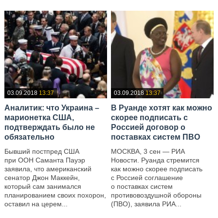
03.09.2018
13:37
03.09.2018
13:37
Аналитик: что Украина –
В Руанде хотят как можно
марионетка США,
скорее подписать с
подтверждать было не
Россией договор о
обязательно
поставках систем ПВО
Бывший постпред США
МОСКВА, 3 сен — РИА
при ООН Саманта Пауэр
Новости. Руанда стремится
заявила, что американский
как можно скорее подписать
сенатор Джон Маккейн,
с Россией соглашение
который сам занимался
о поставках систем
планированием своих похорон,
противовоздушной обороны
оставил на церем...
(ПВО), заявила РИА...
—
—