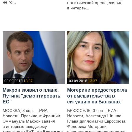
не го...
политической арене, заявил
в интервь...
—
—
03.09.2018
13:37
03.09.2018
13:37
Макрон заявил о плане
Могерини предостерегла
Путина "демонтировать
от вмешательства в
ЕС"
ситуацию на Балканах
МОСКВА, 3 сен — РИА
БРЮССЕЛЬ, 3 сен – РИА
Новости. Президент Франции
Новости, Александр Шишло.
Эммануэль Макрон заявил
Глава дипломатии Евросоюза
в интервью шведскому
Федерика Могерини
телеканалу SVT, что Владимир
в понедельник предостерегла