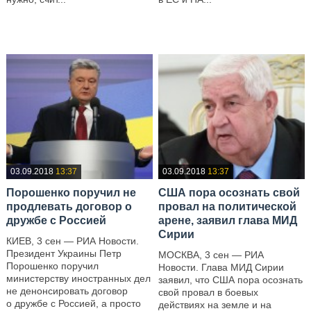
—
—
03.09.2018
13:37
03.09.2018
13:37
Порошенко поручил не
США пора осознать свой
продлевать договор о
провал на политической
дружбе с Россией
арене, заявил глава МИД
Сирии
КИЕВ, 3 сен — РИА Новости.
Президент Украины Петр
МОСКВА, 3 сен — РИА
Порошенко поручил
Новости. Глава МИД Сирии
министерству иностранных дел
заявил, что США пора осознать
не денонсировать договор
свой провал в боевых
о дружбе с Россией, а просто
действиях на земле и на