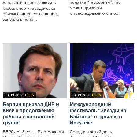
понятие "терроризм", что
реальный шанс заключить
может привести
глобальное и юридически
к преследованию оппо...
обязывающее соглашение,
заявила в поне...
—
—
03.09.2018
13:36
03.09.2018
13:36
Берлин призвал ДНР и
Международный
Киев к продолжению
фестиваль "Звёзды на
работы в контактной
Байкале" открылся в
группе
Иркутске
БЕРЛИН, 3 сен – РИА Новости.
Сегодня третий день