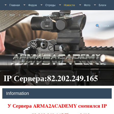
Главная
Форум
Отряды
Новости
Фото
Блоги
ТНТ
Статьи
Активность
Люди
Поиск
IP Сервера:82.202.249.165
Information
У Сервера ARMA2ACADEMY сменился IP