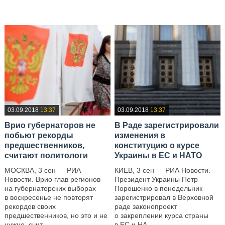
03.09.2018
13:37
03.09.2018
13:37
Врио губернаторов не
В Раде зарегистрировали
побьют рекорды
изменения в
предшественников,
конституцию о курсе
считают политологи
Украины в ЕС и НАТО
МОСКВА, 3 сен — РИА
КИЕВ, 3 сен — РИА Новости.
Новости. Врио глав регионов
Президент Украины Петр
на губернаторских выборах
Порошенко в понедельник
в воскресенье не повторят
зарегистрировал в Верховной
рекордов своих
раде законопроект
предшественников, но это и не
о закреплении курса страны
нужно, счит...
в ЕС и НА...