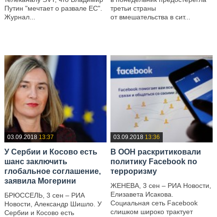
Путин "мечтает о развале ЕС".
третьи страны
Журнал...
от вмешательства в сит...
—
—
03.09.2018
13:37
03.09.2018
13:36
У Сербии и Косово есть
В ООН раскритиковали
шанс заключить
политику Facebook по
глобальное соглашение,
терроризму
заявила Могерини
ЖЕНЕВА, 3 сен – РИА Новости,
Елизавета Исакова.
БРЮССЕЛЬ, 3 сен – РИА
Социальная сеть Facebook
Новости, Александр Шишло. У
слишком широко трактует
Сербии и Косово есть