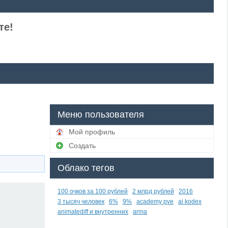
те!
Меню пользователя
Мой профиль
Создать
Облако тегов
100 очков за 100 рублей
2 млрд рублей
2016
3 тысяч человек
6%
9%
academy pve
ai kodex
animatediff и внутренних
arma