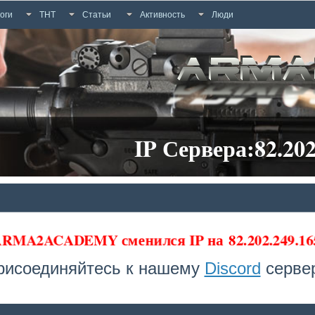
оги
ТНТ
Статьи
Активность
Люди
IP Сервера:82.202
 ARMA2ACADEMY сменился IP на
82.202.249.16
рисоединяйтесь к нашему
Discord
сервер