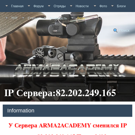
Главная
Форум
Отряды
Новости
Фото
Блоги
ТНТ
Статьи
Активность
Люди
Поиск
IP Сервера:82.202.249.165
Information
У Сервера ARMA2ACADEMY сменился IP