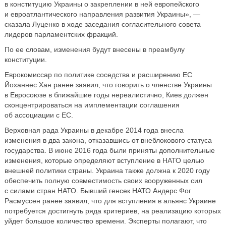
в конституцию Украины о закреплении в ней европейского
и евроатлантического направления развития Украины», —
сказала Луценко в ходе заседания согласительного совета
лидеров парламентских фракций.
По ее словам, изменения будут внесены в преамбулу
конституции.
Еврокомиссар по политике соседства и расширению ЕС
Йоханнес Хан ранее заявил, что говорить о членстве Украины
в Евросоюзе в ближайшие годы нереалистично, Киев должен
сконцентрироваться на имплементации соглашения
об ассоциации с ЕС.
Верховная рада Украины в декабре 2014 года внесла
изменения в два закона, отказавшись от внеблокового статуса
государства. В июне 2016 года были приняты дополнительные
изменения, которые определяют вступление в НАТО целью
внешней политики страны. Украина также должна к 2020 году
обеспечить полную совместимость своих вооруженных сил
с силами стран НАТО. Бывший генсек НАТО Андерс Фог
Расмуссен ранее заявил, что для вступления в альянс Украине
потребуется достигнуть ряда критериев, на реализацию которых
уйдет большое количество времени. Эксперты полагают, что