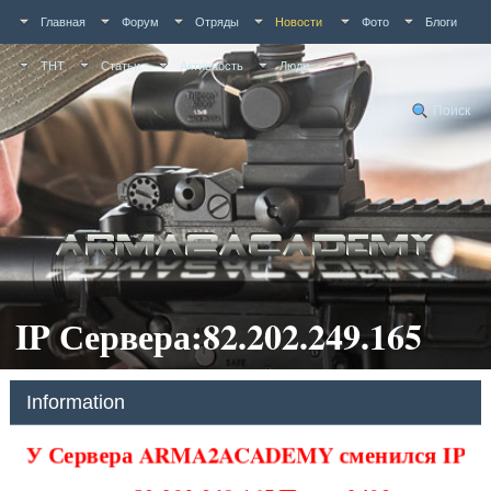
Главная
Форум
Отряды
Новости
Фото
Блоги
ТНТ
Статьи
Активность
Люди
Поиск
IP Сервера:82.202.249.165
Information
У Сервера ARMA2ACADEMY сменился IP