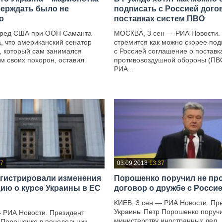
ерждать было не
подписать с Россией дого
о
поставках систем ПВО
пред США при ООН Саманта
МОСКВА, 3 сен — РИА Новости.
, что американский сенатор
стремится как можно скорее под
, который сам занимался
с Россией соглашение о поставк
м своих похорон, оставил
противовоздушной обороны (ПВО
РИА...
—
37
03.09.2018
13:37
егистрировали изменения
Порошенко поручил не пр
цию о курсе Украины в ЕС
договор о дружбе с Росси
КИЕВ, 3 сен — РИА Новости. Пр
Украины Петр Порошенко поруч
— РИА Новости. Президент
министерству иностранных дел
 Порошенко в понедельник