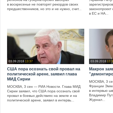
в воскресенье не повторят рекордов своих
зарегистриров
предшественников, но это и не нужно, счит...
законопроект 
в ЕС и НА...
—
—
03.09.2018
13:37
03.09.2018
13:
США пора осознать свой провал на
Макрон зая
политической арене, заявил глава
"демонтиро
МИД Сирии
МОСКВА, 3 се
Франции Эмма
МОСКВА, 3 сен — РИА Новости. Глава МИД
в интервью шв
Сирии заявил, что США пора осознать свой
Владимир Пути
провал в боевых действиях на земле и на
Журнал...
политической арене, заявил в интервь...
—
—