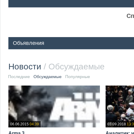
ᅠ ᅠ
Сп
Объявления
Новости
/ Обсуждаемые
Последние
Обсуждаемые
Популярные
06.06.2015
04:39
03.09.2018
13:
Arma 3
Аналитик: 