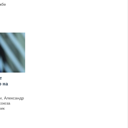
жбе
т
ю на
и, Александр
союза
ник