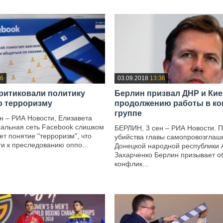
36
03.09.2018
13:36
ритиковали политику
Берлин призвал ДНР и Кие
о терроризму
продолжению работы в ко
группе
н – РИА Новости, Елизавета
иальная сеть Facebook слишком
БЕРЛИН, 3 сен – РИА Новости. 
ет понятие "терроризм", что
убийства главы самопровозглаш
и к преследованию оппо...
Донецкой народной республики 
Захарченко Берлин призывает о
конфлик...
—