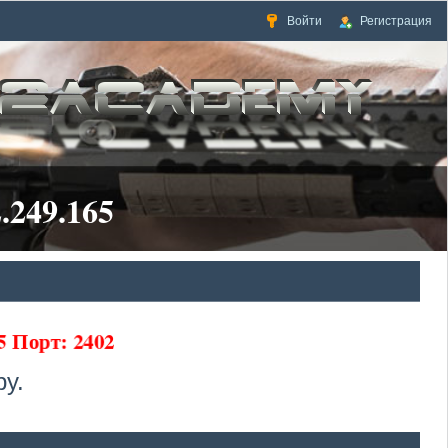
Войти
Регистрация
.249.165
65 Порт: 2402
у.