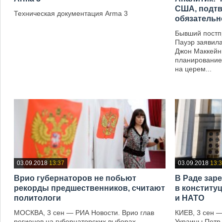
США, подтв
Техническая документация Arma 3
обязательн
—
Бывший пост
Пауэр заявила
Джон Маккейн
планирование
на церем...
—
03.09.2018
13:37
03.09.2018
13:
Врио губернаторов не побьют
В Раде зар
рекорды предшественников, считают
в конститу
политологи
и НАТО
МОСКВА, 3 сен — РИА Новости. Врио глав
КИЕВ, 3 сен 
регионов на губернаторских выборах
Украины Петр