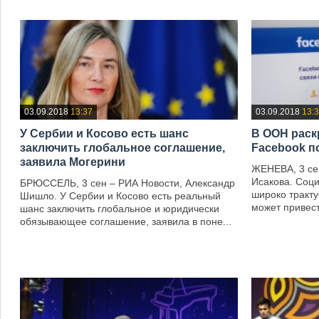
03.09.2018
13:37
03.09.2018
13:
У Сербии и Косово есть шанс
В ООН раск
заключить глобальное соглашение,
Facebook п
заявила Могерини
ЖЕНЕВА, 3 се
Исакова. Соц
БРЮССЕЛЬ, 3 сен – РИА Новости, Александр
широко тракту
Шишло. У Сербии и Косово есть реальный
может привест
шанс заключить глобальное и юридически
обязывающее соглашение, заявила в поне...
—
—