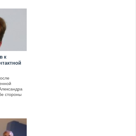
в к
нтактной
После
енной
Александра
бе стороны