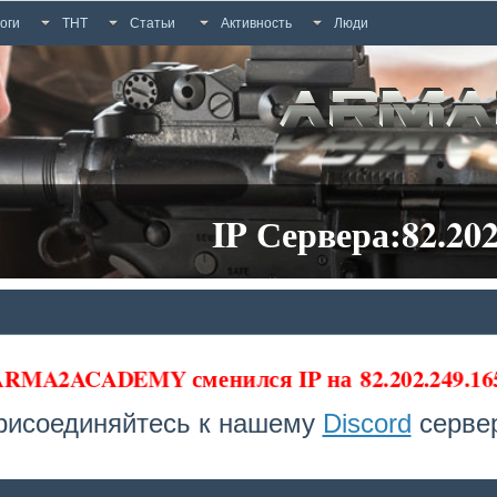
оги
ТНТ
Статьи
Активность
Люди
IP Сервера:82.202
 ARMA2ACADEMY сменился IP на
82.202.249.1
рисоединяйтесь к нашему
Discord
сервер