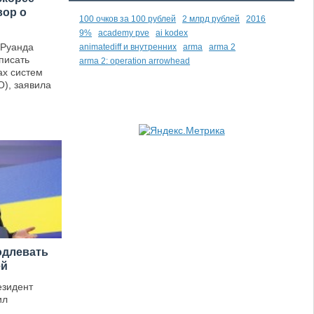
вор о
100 очков за 100 рублей
2 млрд рублей
2016
9%
academy pve
ai kodex
 Руанда
animatediff и внутренних
arma
arma 2
писать
arma 2: operation arrowhead
ах систем
), заявила
одлевать
ей
езидент
ил