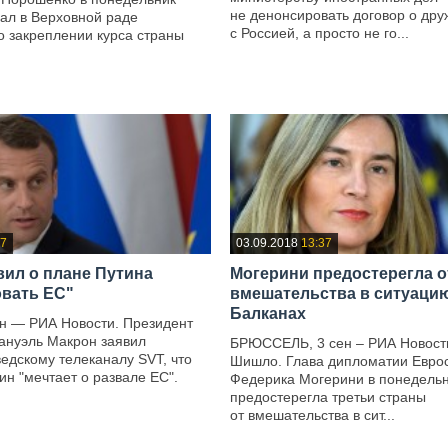
не денонсировать договор о дру
ал в Верховной раде
с Россией, а просто не го...
о закреплении курса страны
—
37
03.09.2018
13:37
вил о плане Путина
Могерини предостерегла о
вать ЕС"
вмешательства в ситуаци
Балканах
н — РИА Новости. Президент
нуэль Макрон заявил
БРЮССЕЛЬ, 3 сен – РИА Новост
едскому телеканалу SVT, что
Шишло. Глава дипломатии Евро
н "мечтает о развале ЕС".
Федерика Могерини в понедель
предостерегла третьи страны
от вмешательства в сит...
—