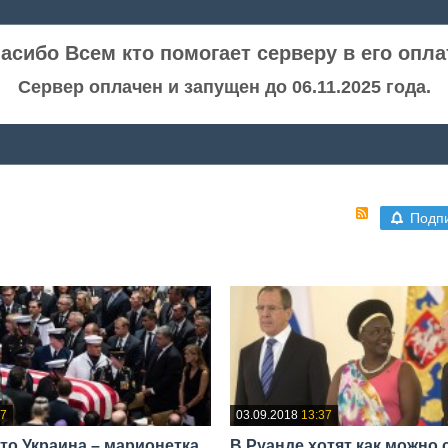
асибо Всем кто помогает серверу в его опла
Сервер оплачен и запущен до 06.11.2025 года.
Подп
37
03.09.2018
13:37
что Украина – марионетка
В Руанде хотят как можно 