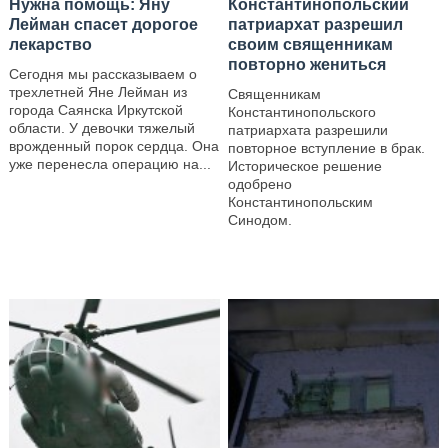
Нужна помощь: Яну
Константинопольский
Лейман спасет дорогое
патриархат разрешил
лекарство
своим священникам
повторно жениться
Сегодня мы рассказываем о
трехлетней Яне Лейман из
Священникам
города Саянска Иркутской
Константинопольского
области. У девочки тяжелый
патриархата разрешили
врожденный порок сердца. Она
повторное вступление в брак.
уже перенесла операцию на...
Историческое решение
одобрено
—
Константинопольским
Синодом.
—