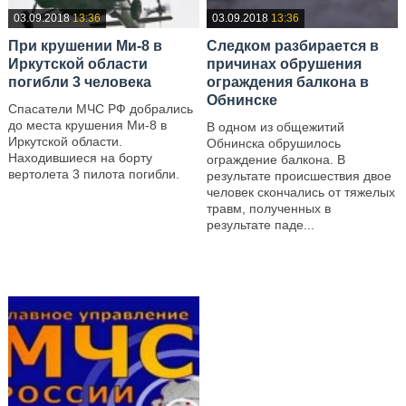
03.09.2018
13:36
03.09.2018
13:36
При крушении Ми-8 в
Следком разбирается в
Иркутской области
причинах обрушения
погибли 3 человека
ограждения балкона в
Обнинске
Спасатели МЧС РФ добрались
до места крушения Ми-8 в
В одном из общежитий
Иркутской области.
Обнинска обрушилось
Находившиеся на борту
ограждение балкона. В
вертолета 3 пилота погибли.
результате происшествия двое
человек скончались от тяжелых
—
травм, полученных в
результате паде...
—