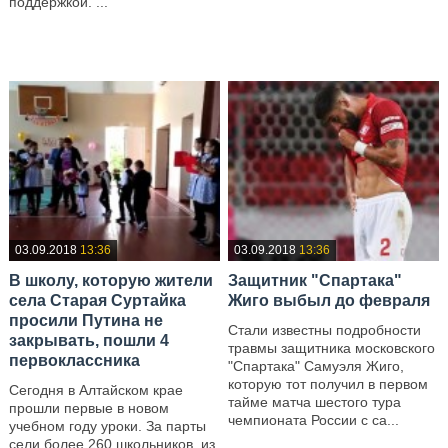
поддержкой. ...
—
—
03.09.2018
13:36
03.09.2018
13:36
В школу, которую жители
Защитник "Спартака"
села Старая Суртайка
Жиго выбыл до февраля
просили Путина не
Стали известны подробности
закрывать, пошли 4
травмы защитника московского
первоклассника
"Спартака" Самуэля Жиго,
которую тот получил в первом
Сегодня в Алтайском крае
тайме матча шестого тура
прошли первые в новом
чемпионата России с са...
учебном году уроки. За парты
сели более 260 школьников, из