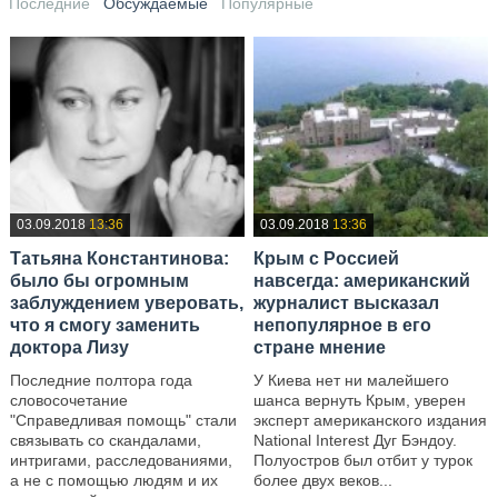
Последние
Обсуждаемые
Популярные
03.09.2018
13:36
03.09.2018
13:36
Татьяна Константинова:
Крым с Россией
было бы огромным
навсегда: американский
заблуждением уверовать,
журналист высказал
что я смогу заменить
непопулярное в его
доктора Лизу
стране мнение
Последние полтора года
У Киева нет ни малейшего
словосочетание
шанса вернуть Крым, уверен
"Справедливая помощь" стали
эксперт американского издания
связывать со скандалами,
National Interest Дуг Бэндоу.
интригами, расследованиями,
Полуостров был отбит у турок
а не с помощью людям и их
более двух веков...