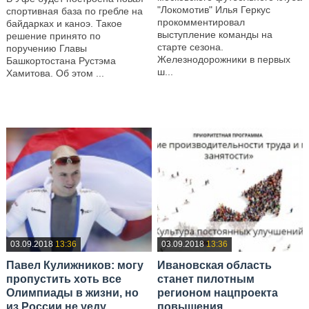
"Локомотив" Илья Геркус
спортивная база по гребле на
прокомментировал
байдарках и каноэ. Такое
выступление команды на
решение принято по
старте сезона.
поручению Главы
Железнодорожники в первых
Башкортостана Рустэма
ш...
Хамитова. Об этом ...
—
—
03.09.2018
13:36
03.09.2018
13:36
Павел Кулижников: могу
Ивановская область
пропустить хоть все
станет пилотным
Олимпиады в жизни, но
регионом нацпроекта
из России не уеду
повышения