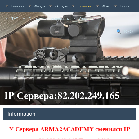
Главная
Форум
Отряды
Новости
Фото
Блоги
ТНТ
Статьи
Активность
Люди
Поиск
IP Сервера:82.202.249.165
Information
У Сервера ARMA2ACADEMY сменился IP