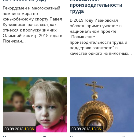
производительности
Рекордсмен и многократный
труда
чемпион мира по
конькобежному спорту Павел
В 2019 году Ивановская
Кулижников рассказал, как
область примет участие в
отнесся к пропуску зимних
национальном проекте
Олимпийских игр 2018 года в
"Повышение
Пхенчхан...
производительности труда и
поддержка занятости" в
—
качестве одного из пилотных...
—
03.09.2018
13:36
03.09.2018
13:36