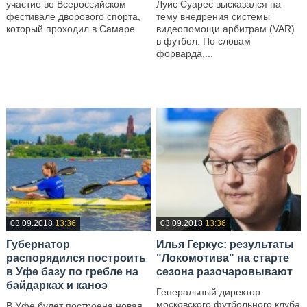
участие во Всероссийском
Луис Суарес высказался на
фестивале дворового спорта,
тему внедрения системы
который проходил в Самаре.
видеопомощи арбитрам (VAR)
в футбол. По словам
—
форварда,...
—
03.09.2018
13:36
03.09.2018
13:36
Губернатор
Илья Геркус: результаты
распорядился построить
"Локомотива" на старте
в Уфе базу по гребле на
сезона разочаровывают
байдарках и каноэ
Генеральный директор
московского футбольного клуба
В Уфе будет построена новая