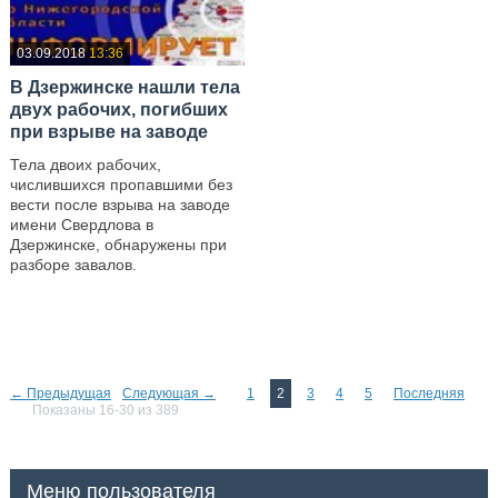
03.09.2018
13:36
В Дзержинске нашли тела
двух рабочих, погибших
при взрыве на заводе
Тела двоих рабочих,
числившихся пропавшими без
вести после взрыва на заводе
имени Свердлова в
Дзержинске, обнаружены при
разборе завалов.
—
← Предыдущая
Следующая →
1
2
3
4
5
Последняя
Показаны 16-30 из 389
Меню пользователя