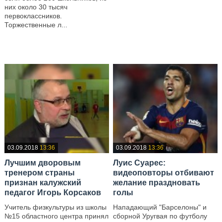
—
них около 30 тысяч
первоклассников.
Торжественные л...
—
03.09.2018
13:36
03.09.2018
13:36
Лучшим дворовым
Луис Суарес:
тренером страны
видеоповторы отбивают
признан калужский
желание праздновать
педагог Игорь Корсаков
голы
Учитель физкультуры из школы
Нападающий "Барселоны" и
№15 областного центра принял
сборной Уругвая по футболу