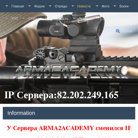
Главная
Форум
Отряды
Новости
Фото
Блоги
ТНТ
Статьи
Активность
Люди
Поиск
IP Сервера:82.202.249.165
Information
У Сервера ARMA2ACADEMY сменился IP