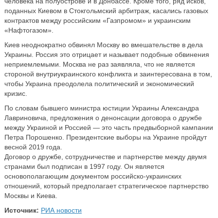
человека на полуострове и в Донбассе. Кроме того, ряд исков,
поданных Киевом в Стокгольмский арбитраж, касались газовых
контрактов между российским «Газпромом» и украинским
«Нафтогазом».
Киев неоднократно обвинял Москву во вмешательстве в дела
Украины. Россия это отрицает и называет подобные обвинения
неприемлемыми. Москва не раз заявляла, что не является
стороной внутриукраинского конфликта и заинтересована в том,
чтобы Украина преодолела политический и экономический
кризис.
По словам бывшего министра юстиции Украины Александра
Лавриновича, предложения о денонсации договора о дружбе
между Украиной и Россией — это часть предвыборной кампании
Петра Порошенко. Президентские выборы на Украине пройдут
весной 2019 года.
Договор о дружбе, сотрудничестве и партнерстве между двумя
странами был подписан в 1997 году. Он является
основополагающим документом российско-украинских
отношений, который предполагает стратегическое партнерство
Москвы и Киева.
Источник:
РИА новости