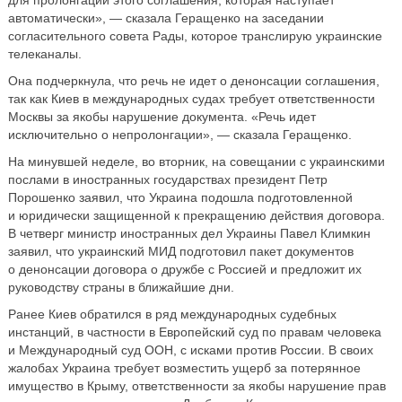
для пролонгации этого соглашения, которая наступает
автоматически», — сказала Геращенко на заседании
согласительного совета Рады, которое транслирую украинские
телеканалы.
Она подчеркнула, что речь не идет о денонсации соглашения,
так как Киев в международных судах требует ответственности
Москвы за якобы нарушение документа. «Речь идет
исключительно о непролонгации», — сказала Геращенко.
На минувшей неделе, во вторник, на совещании с украинскими
послами в иностранных государствах президент Петр
Порошенко заявил, что Украина подошла подготовленной
и юридически защищенной к прекращению действия договора.
В четверг министр иностранных дел Украины Павел Климкин
заявил, что украинский МИД подготовил пакет документов
о денонсации договора о дружбе с Россией и предложит их
руководству страны в ближайшие дни.
Ранее Киев обратился в ряд международных судебных
инстанций, в частности в Европейский суд по правам человека
и Международный суд ООН, с исками против России. В своих
жалобах Украина требует возместить ущерб за потерянное
имущество в Крыму, ответственности за якобы нарушение прав