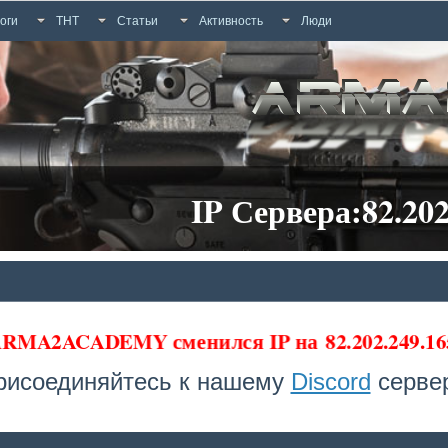
оги
ТНТ
Статьи
Активность
Люди
IP Сервера:82.202
а ARMA2ACADEMY сменился IP на
82.202.249.16
рисоединяйтесь к нашему
Discord
сервер