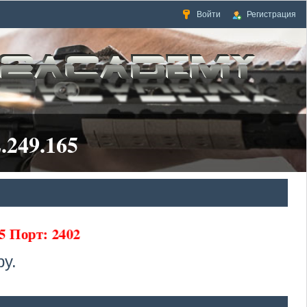
Войти
Регистрация
.249.165
5 Порт: 2402
у.