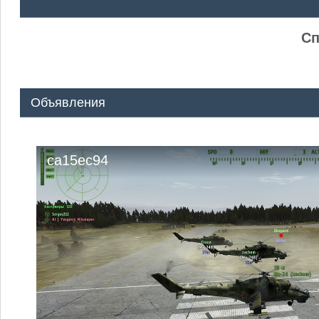
ᅠ ᅠ
Сп
Объявления
ca15ec94