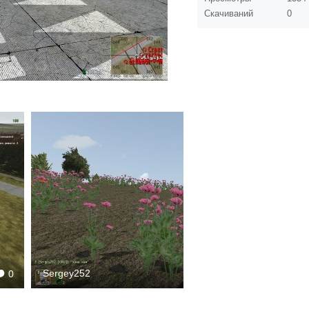
Скачиваний
0
Sergey252
0
1729
0