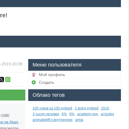
те!
6.2019
20:09
Меню пользователя
Мой профиль
Создать
Облако тегов
ь
100 очков за 100 рублей
2 млрд рублей
2016
3 тысяч человек
6%
9%
academy pve
ai kodex
×1080
animatediff и внутренних
arma
Деньки на Академии
 просмотра