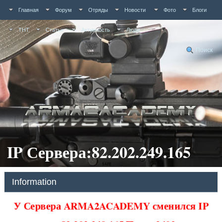
Главная
Форум
Отряды
Новости
Фото
Блоги
ТНТ
Статьи
Активность
Люди
Поиск
IP Сервера:82.202.249.165
Information
У Сервера ARMA2ACADEMY сменился IP