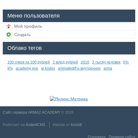
Меню пользователя
Мой профиль
Создать
Облако тегов
100 очков за 100 рублей
2 млрд рублей
2016
3 тысяч человек
6%
9%
academy pve
ai kodex
animatediff и внутренних
arma
Сайт сервера ARMA2.ACADEMY
© 2026
Работает на
InstantCMS
Иконки от
Icons8
О проекте
Правила сайта