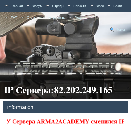
Главная
Форум
Отряды
Новости
Фото
Блоги
ТНТ
Статьи
Активность
Люди
Поиск
IP Сервера:82.202.249.165
Information
У Сервера ARMA2ACADEMY сменился IP