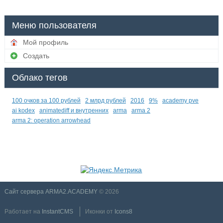
Меню пользователя
Мой профиль
Создать
Облако тегов
100 очков за 100 рублей
2 млрд рублей
2016
9%
academy pve
ai kodex
animatediff и внутренних
arma
arma 2
arma 2: operation arrowhead
Сайт сервера ARMA2.ACADEMY
© 2026
Работает на
InstantCMS
Иконки от
Icons8