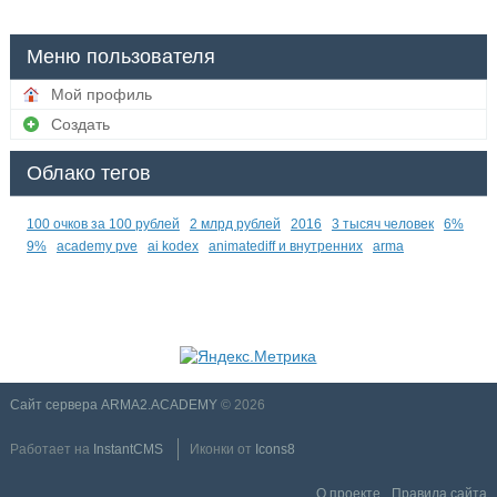
Меню пользователя
Мой профиль
Создать
Облако тегов
100 очков за 100 рублей
2 млрд рублей
2016
3 тысяч человек
6%
9%
academy pve
ai kodex
animatediff и внутренних
arma
Сайт сервера ARMA2.ACADEMY
© 2026
Работает на
InstantCMS
Иконки от
Icons8
О проекте
Правила сайта