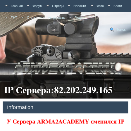
Главная
Форум
Отряды
Новости
Фото
Блоги
ТНТ
Статьи
Активность
Люди
Поиск
IP Сервера:82.202.249.165
Information
У Сервера ARMA2ACADEMY сменился IP