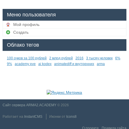
Меню пользователя
Мой профиль
Создать
Облако тегов
100 очков за 100 рублей
2 млрд рублей
2016
3 тысяч человек
6%
9%
academy pve
ai kodex
animatediff и внутренних
arma
Сайт сервера ARMA2.ACADEMY
© 2026
Работает на
InstantCMS
Иконки от
Icons8
О проекте
Правила сайта