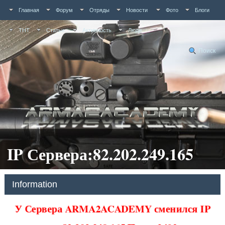
Главная
Форум
Отряды
Новости
Фото
Блоги
ТНТ
Статьи
Активность
Люди
Поиск
IP Сервера:82.202.249.165
Information
У Сервера ARMA2ACADEMY сменился IP