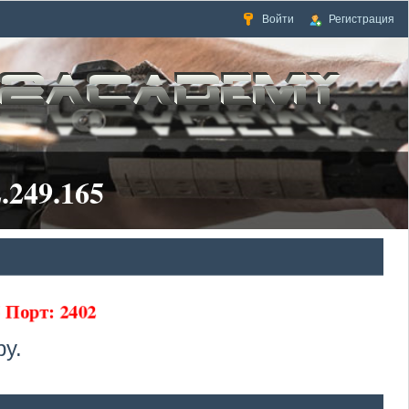
Войти
Регистрация
.249.165
65 Порт: 2402
у.