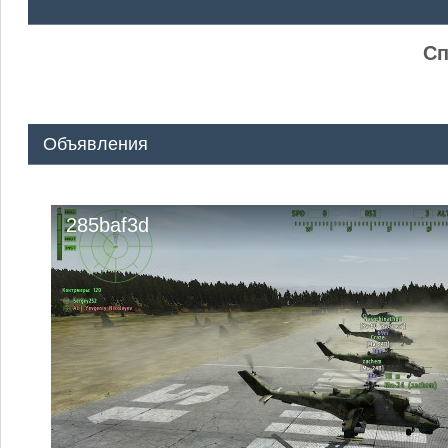
ᅠ ᅠ
Сп
Объявления
285baf3d