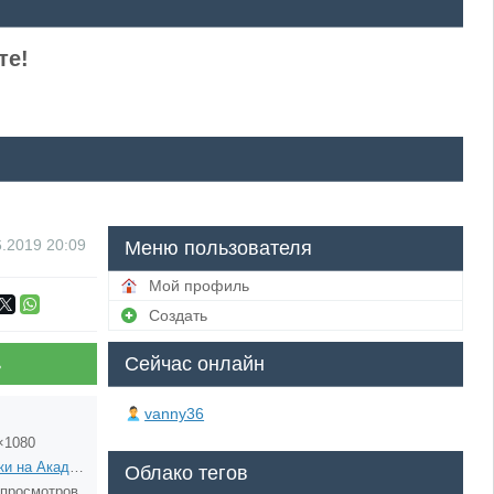
те!
6.2019
20:09
Меню пользователя
Мой профиль
Создать
Сейчас онлайн
ь
vanny36
×1080
Деньки на Академии
Облако тегов
 просмотров