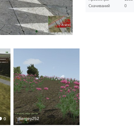
Скачиваний
0
Sergey252
0
1728