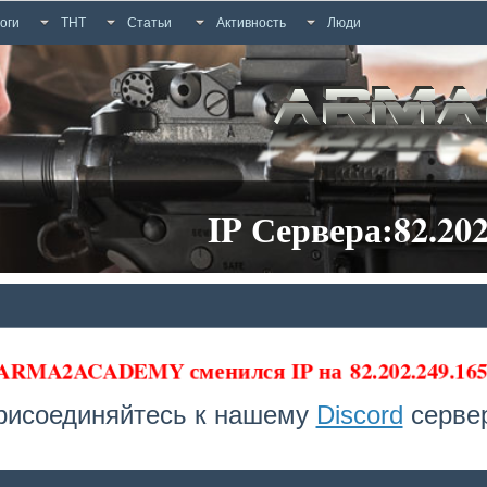
оги
ТНТ
Статьи
Активность
Люди
IP Сервера:82.202
 ARMA2ACADEMY сменился IP на
82.202.249.1
рисоединяйтесь к нашему
Discord
сервер