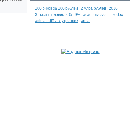
100 очков за 100 рублей
2 млрд рублей
2016
3 тысяч человек
6%
9%
academy pve
ai kodex
animatediff и внутренних
arma
Sergey252
0
0
1572