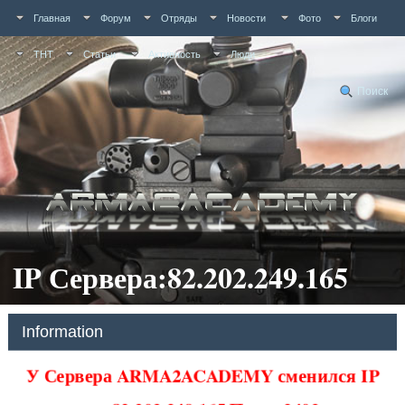
Главная
Форум
Отряды
Новости
Фото
Блоги
ТНТ
Статьи
Активность
Люди
Поиск
IP Сервера:82.202.249.165
Information
У Сервера ARMA2ACADEMY сменился IP