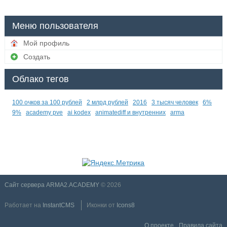
Меню пользователя
Мой профиль
Создать
Облако тегов
100 очков за 100 рублей
2 млрд рублей
2016
3 тысяч человек
6%
9%
academy pve
ai kodex
animatediff и внутренних
arma
Сайт сервера ARMA2.ACADEMY
© 2026
Работает на
InstantCMS
Иконки от
Icons8
О проекте
Правила сайта