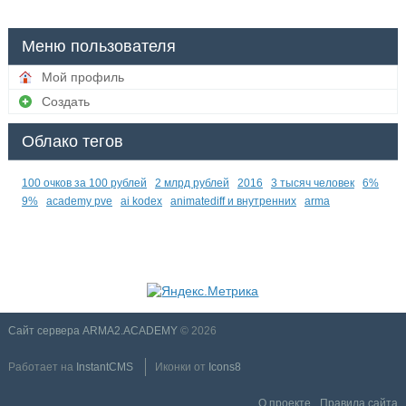
Меню пользователя
Мой профиль
Создать
Облако тегов
100 очков за 100 рублей
2 млрд рублей
2016
3 тысяч человек
6%
9%
academy pve
ai kodex
animatediff и внутренних
arma
Сайт сервера ARMA2.ACADEMY
© 2026
Работает на
InstantCMS
Иконки от
Icons8
О проекте
Правила сайта