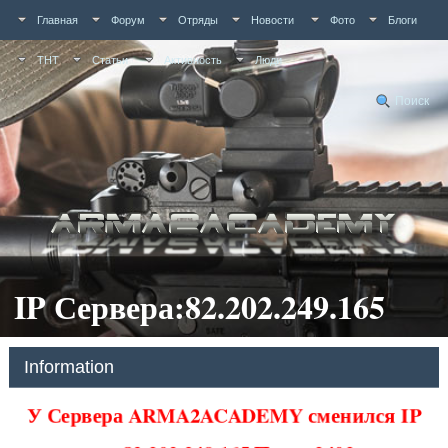
Главная
Форум
Отряды
Новости
Фото
Блоги
ТНТ
Статьи
Активность
Люди
Поиск
IP Сервера:82.202.249.165
Information
У Сервера ARMA2ACADEMY сменился IP