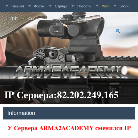
Главная
Форум
Отряды
Новости
Фото
Блоги
ТНТ
Статьи
Активность
Люди
Поиск
IP Сервера:82.202.249.165
Information
У Сервера ARMA2ACADEMY сменился IP