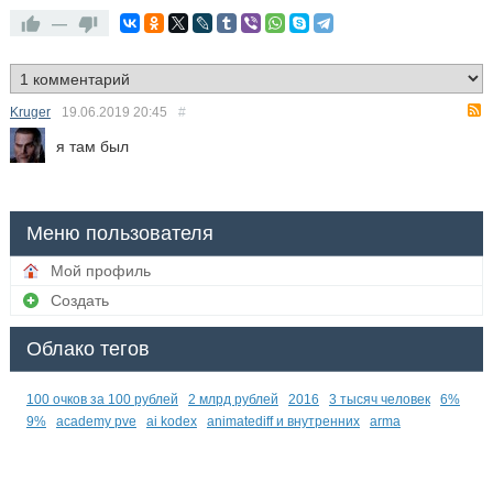
—
Kruger
19.06.2019
20:45
#
я там был
Меню пользователя
Мой профиль
Создать
Облако тегов
100 очков за 100 рублей
2 млрд рублей
2016
3 тысяч человек
6%
9%
academy pve
ai kodex
animatediff и внутренних
arma