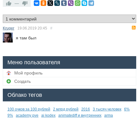
—
Kruger
19.06.2019
20:45
#
я там был
Меню пользователя
Мой профиль
Создать
Облако тегов
100 очков за 100 рублей
2 млрд рублей
2016
3 тысяч человек
6%
9%
academy pve
ai kodex
animatediff и внутренних
arma