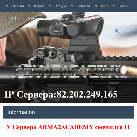
Главная
Форум
Отряды
Новости
Фото
Блоги
ТНТ
Статьи
Активность
Люди
Поиск
IP Сервера:82.202.249.165
Information
У Сервера ARMA2ACADEMY сменился IP