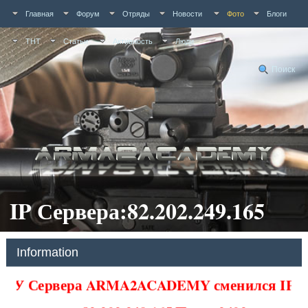
Главная
Форум
Отряды
Новости
Фото
Блоги
ТНТ
Статьи
Активность
Люди
Поиск
IP Сервера:82.202.249.165
Information
У Сервера ARMA2ACADEMY сменился IP