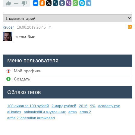
—
Kruger
19.06.2019
20:45
#
я там был
Меню пользователя
Мой профиль
Создать
Облако тегов
100 очков за 100 рублей
2 млрд рублей
2016
9%
academy pve
ai kodex
animatediff и внутренних
arma
arma 2
arma 2: operation arrowhead