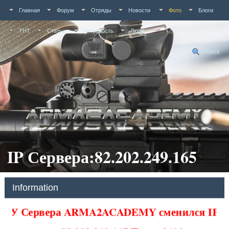
Главная
Форум
Отряды
Новости
Фото
Блоги
ТНТ
Статьи
Активность
Люди
Поиск
IP Сервера:82.202.249.165
Information
У Сервера ARMA2ACADEMY сменился IP