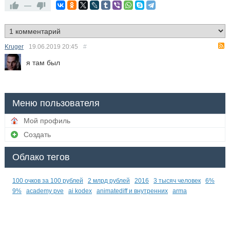
—
Kruger
19.06.2019
20:45
#
я там был
Меню пользователя
Мой профиль
Создать
Облако тегов
100 очков за 100 рублей
2 млрд рублей
2016
3 тысяч человек
6%
9%
academy pve
ai kodex
animatediff и внутренних
arma