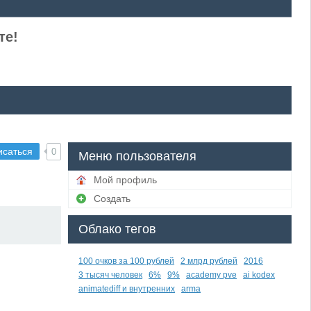
те!
исаться
0
Меню пользователя
Мой профиль
Создать
Облако тегов
100 очков за 100 рублей
2 млрд рублей
2016
3 тысяч человек
6%
9%
academy pve
ai kodex
animatediff и внутренних
arma