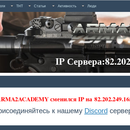
оги
ТНТ
Статьи
Активность
Люди
IP Сервера:82.202
 ARMA2ACADEMY сменился IP на
82.202.249.16
рисоединяйтесь к нашему
Discord
сервер