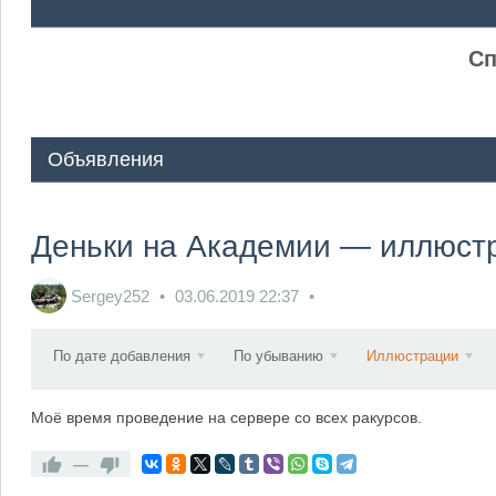
ᅠ ᅠ
Сп
Объявления
Деньки на Академии — иллюст
Sergey252
03.06.2019
22:37
По дате добавления
По убыванию
Иллюстрации
Моё время проведение на сервере со всех ракурсов.
—