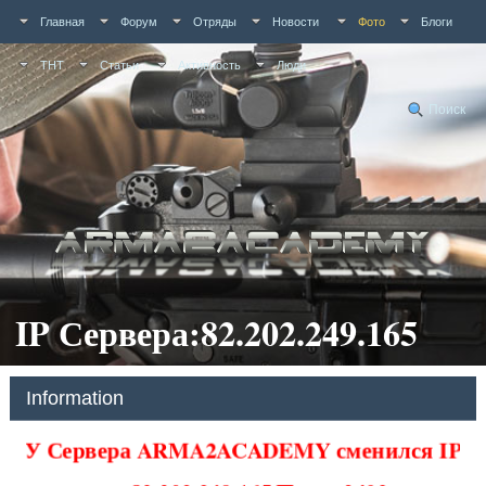
Главная
Форум
Отряды
Новости
Фото
Блоги
ТНТ
Статьи
Активность
Люди
Поиск
IP Сервера:82.202.249.165
Information
У Сервера ARMA2ACADEMY сменился IP