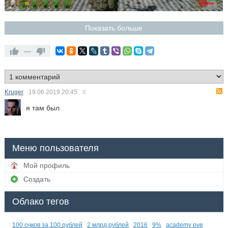
Показать больше
—
Kruger
19.06.2019
20:45
#
я там был
Меню пользователя
Мой профиль
Создать
Облако тегов
100 очков за 100 рублей
2 млрд рублей
2016
9%
academy pve