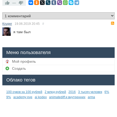
—
Kruger
19.06.2019
20:45
#
я там был
Меню пользователя
Мой профиль
Создать
Облако тегов
100 очков за 100 рублей
2 млрд рублей
2016
3 тысяч человек
6%
9%
academy pve
ai kodex
animatediff и внутренних
arma