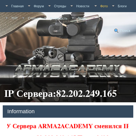
Главная
Форум
Отряды
Новости
Фото
Блоги
ТНТ
Статьи
Активность
Люди
Поиск
IP Сервера:82.202.249.165
Information
У Сервера ARMA2ACADEMY сменился IP