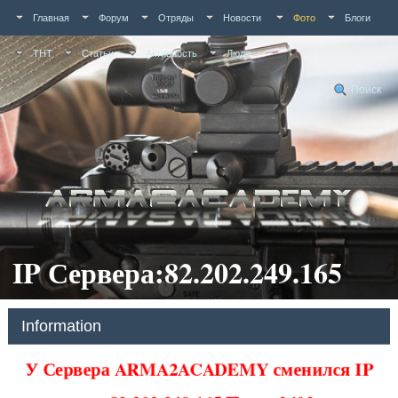
Главная
Форум
Отряды
Новости
Фото
Блоги
ТНТ
Статьи
Активность
Люди
Поиск
IP Сервера:82.202.249.165
Information
У Сервера ARMA2ACADEMY сменился IP