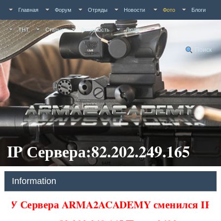
Главная
Форум
Отряды
Новости
Фото
Блоги
ТНТ
Статьи
Активность
Люди
Поиск
IP Сервера:82.202.249.165
Information
У Сервера ARMA2ACADEMY сменился IP