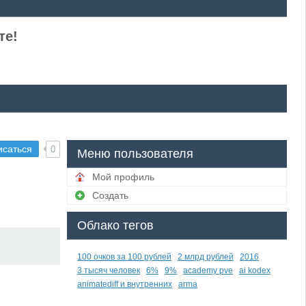
те!
исаться
0
Меню пользователя
Мой профиль
Создать
Облако тегов
100 очков за 100 рублей
2 млрд рублей
2016
3 тысяч человек
6%
9%
academy pve
ai kodex
animatediff и внутренних
arma