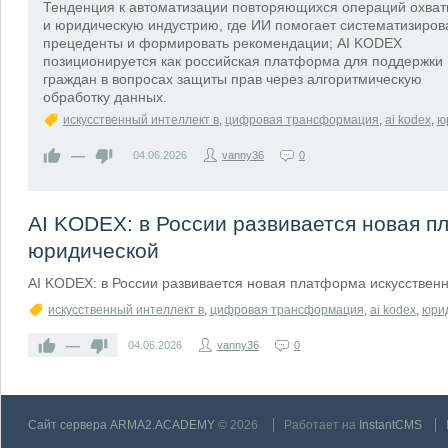
Тенденция к автоматизации повторяющихся операций охват
и юридическую индустрию, где ИИ помогает систематизиров
прецеденты и формировать рекомендации; AI KODEX
позиционируется как российская платформа для поддержки
граждан в вопросах защиты прав через алгоритмическую
обработку данных.
искусственный интеллект в
,
цифровая трансформация
,
ai kodex
,
ю
—
04.06.2026
vanny36
0
AI KODEX: в России развивается новая п
юридической
AI KODEX: в России развивается новая платформа искусствен
искусственный интеллект в
,
цифровая трансформация
,
ai kodex
,
юри
—
04.06.2026
vanny36
0
Сайт сервера ARMA2.ACADEMY
© 2026
Работает на
InstantCMS