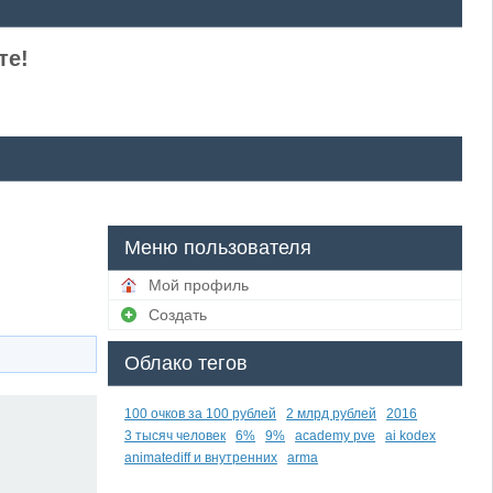
те!
Меню пользователя
Мой профиль
Создать
Облако тегов
100 очков за 100 рублей
2 млрд рублей
2016
3 тысяч человек
6%
9%
academy pve
ai kodex
animatediff и внутренних
arma