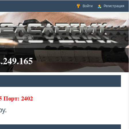
Войти
Регистрация
.249.165
65 Порт: 2402
у.