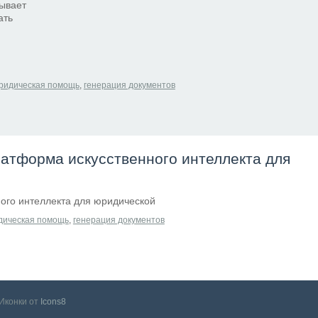
ывает
ать
ридическая помощь
,
генерация документов
латформа искусственного интеллекта для
ного интеллекта для юридической
дическая помощь
,
генерация документов
Иконки от
Icons8