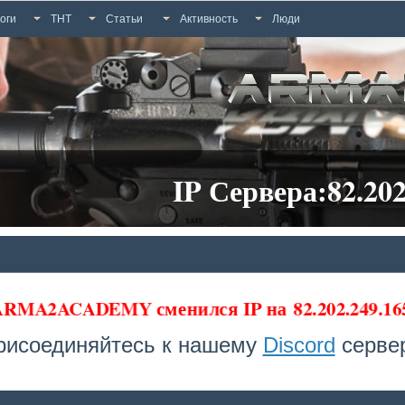
оги
ТНТ
Статьи
Активность
Люди
IP Сервера:82.202
 ARMA2ACADEMY сменился IP на
82.202.249.1
рисоединяйтесь к нашему
Discord
сервер