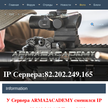
Главная
Форум
Отряды
Новости
Фото
Блоги
ТНТ
Статьи
Активность
Люди
Поиск
IP Сервера:82.202.249.165
Information
У Сервера ARMA2ACADEMY сменился IP