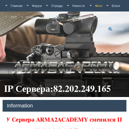
Главная
Форум
Отряды
Новости
Фото
Блоги
ТНТ
Статьи
Активность
Люди
Поиск
IP Сервера:82.202.249.165
Information
У Сервера ARMA2ACADEMY сменился IP