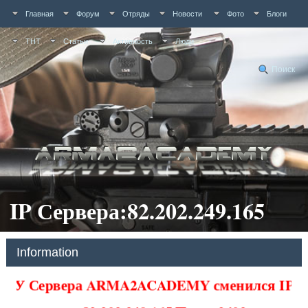
Главная
Форум
Отряды
Новости
Фото
Блоги
ТНТ
Статьи
Активность
Люди
Поиск
IP Сервера:82.202.249.165
Information
У Сервера ARMA2ACADEMY сменился IP