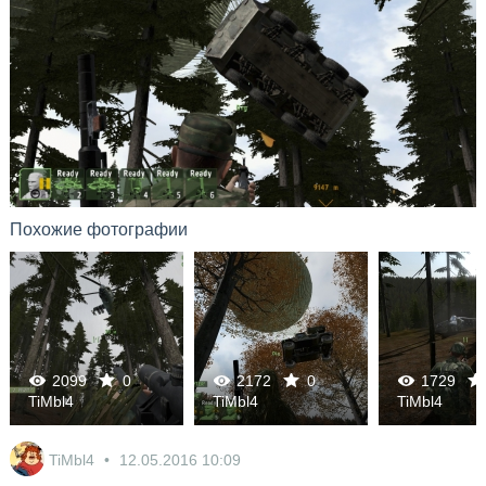
Похожие фотографии
2099
0
2172
0
1729
TiMbl4
TiMbl4
TiMbl4
0
0
0
TiMbl4
12.05.2016
10:09