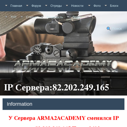
Главная
Форум
Отряды
Новости
Фото
Блоги
ТНТ
Статьи
Активность
Люди
Поиск
IP Сервера:82.202.249.165
Information
У Сервера ARMA2ACADEMY сменился IP