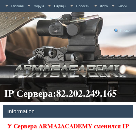
Главная
Форум
Отряды
Новости
Фото
Блоги
ТНТ
Статьи
Активность
Люди
Поиск
IP Сервера:82.202.249.165
Information
У Сервера ARMA2ACADEMY сменился IP