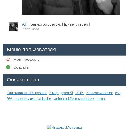
AT_
регистрируется. Приветствуем!
7 лет назад
Меню пользователя
Мой профиль
Создать
Облако тегов
100 очков за 100 рублей
2 млрд рублей
2016
3 тысяч человек
6%
9%
academy pve
ai kodex
animatediff и внутренних
arma