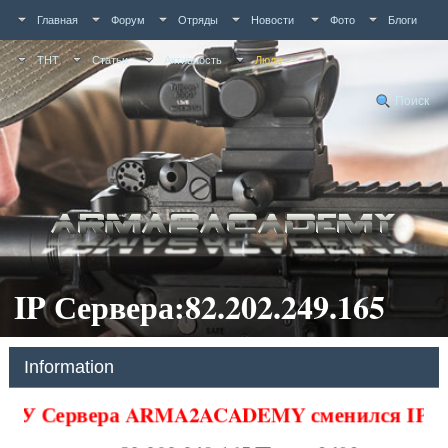
Главная
Форум
Отряды
Новости
Фото
Блоги
ТНТ
Статьи
Активность
Люди
Поиск
IP Сервера:82.202.249.165
Information
У Сервера ARMA2ACADEMY сменился IP