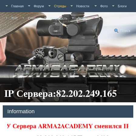
Главная
Форум
Отряды
Новости
Фото
Блоги
ТНТ
Статьи
Активность
Люди
Поиск
IP Сервера:82.202.249.165
Information
У Сервера ARMA2ACADEMY сменился IP