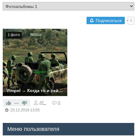
Подписаться
0
1 фото
Vimpel → Когда то и сейчас
—
AT_
0
23.12.2018
13:55
Меню пользователя