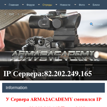
Главная
Форум
Отряды
Новости
Фото
Блоги
ТНТ
Статьи
Активность
Люди
Поиск
IP Сервера:82.202.249.165
Information
У Сервера ARMA2ACADEMY сменился IP