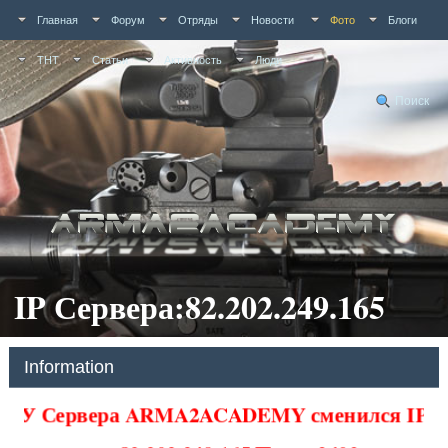
Главная
Форум
Отряды
Новости
Фото
Блоги
ТНТ
Статьи
Активность
Люди
Поиск
IP Сервера:82.202.249.165
Information
У Сервера ARMA2ACADEMY сменился IP