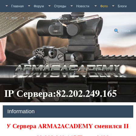
Главная
Форум
Отряды
Новости
Фото
Блоги
ТНТ
Статьи
Активность
Люди
Поиск
IP Сервера:82.202.249.165
Information
У Сервера ARMA2ACADEMY сменился IP