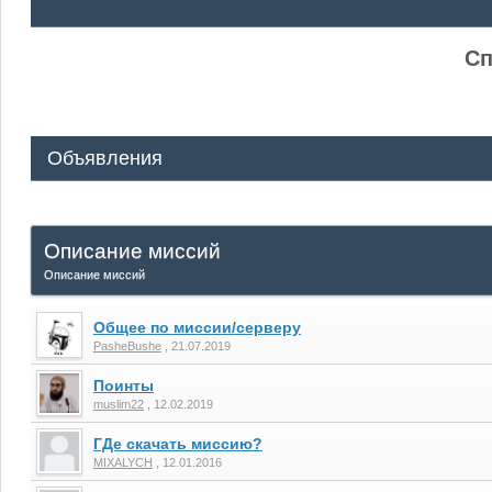
ᅠ ᅠ
Сп
Объявления
Описание миссий
Описание миссий
Общее по миссии/серверу
PasheBushe
,
21.07.2019
Поинты
muslim22
,
12.02.2019
ГДе скачать миссию?
MIXALYCH
,
12.01.2016