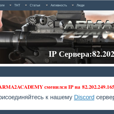
оги
ТНТ
Статьи
Активность
Люди
IP Сервера:82.202
а ARMA2ACADEMY сменился IP на
82.202.249.16
рисоединяйтесь к нашему
Discord
сервер