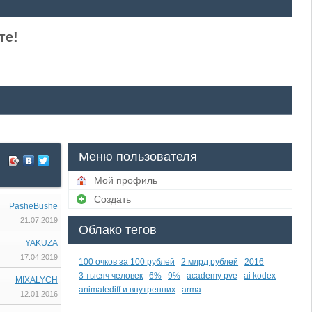
те!
Меню пользователя
Мой профиль
Создать
PasheBushe
21.07.2019
Облако тегов
YAKUZA
17.04.2019
100 очков за 100 рублей
2 млрд рублей
2016
3 тысяч человек
6%
9%
academy pve
ai kodex
MIXALYCH
animatediff и внутренних
arma
12.01.2016