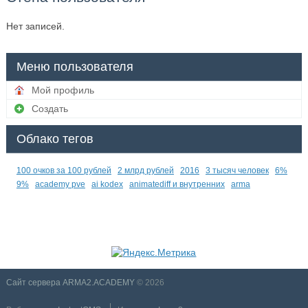
Нет записей.
Меню пользователя
Мой профиль
Создать
Облако тегов
100 очков за 100 рублей
2 млрд рублей
2016
3 тысяч человек
6%
9%
academy pve
ai kodex
animatediff и внутренних
arma
Сайт сервера ARMA2.ACADEMY
© 2026