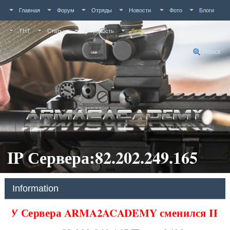
Главная
Форум
Отряды
Новости
Фото
Блоги
ТНТ
Статьи
Активность
Люди
Поиск
IP Сервера:82.202.249.165
Information
У Сервера ARMA2ACADEMY сменился IP