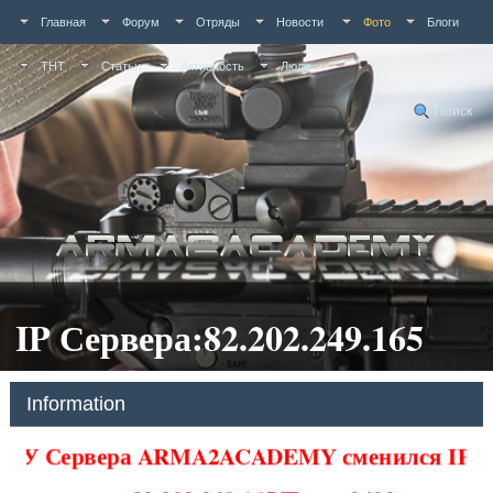
Главная
Форум
Отряды
Новости
Фото
Блоги
ТНТ
Статьи
Активность
Люди
Поиск
IP Сервера:82.202.249.165
Information
У Сервера ARMA2ACADEMY сменился IP