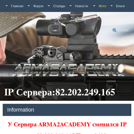
Главная
Форум
Отряды
Новости
Фото
Блоги
ТНТ
Статьи
Активность
Люди
Поиск
IP Сервера:82.202.249.165
Information
У Сервера ARMA2ACADEMY сменился IP