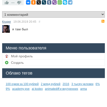
—
Kruger
19.06.2019
20:45
#
я там был
Меню пользователя
Мой профиль
Создать
Облако тегов
100 очков за 100 рублей
2 млрд рублей
2016
3 тысяч человек
6%
9%
academy pve
ai kodex
animatediff и внутренних
arma