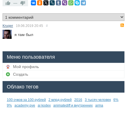
—
Kruger
19.06.2019
20:45
#
я там был
Меню пользователя
Мой профиль
Создать
Облако тегов
100 очков за 100 рублей
2 млрд рублей
2016
3 тысяч человек
6%
9%
academy pve
ai kodex
animatediff и внутренних
arma