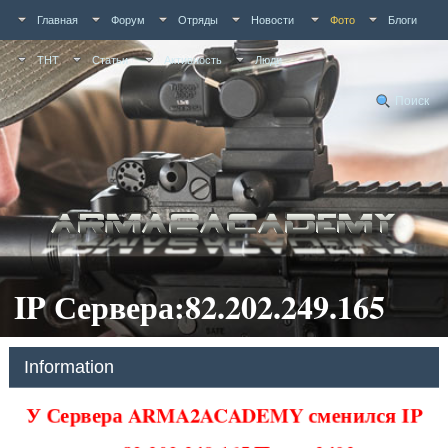
Главная
Форум
Отряды
Новости
Фото
Блоги
ТНТ
Статьи
Активность
Люди
Поиск
IP Сервера:82.202.249.165
Information
У Сервера ARMA2ACADEMY сменился IP