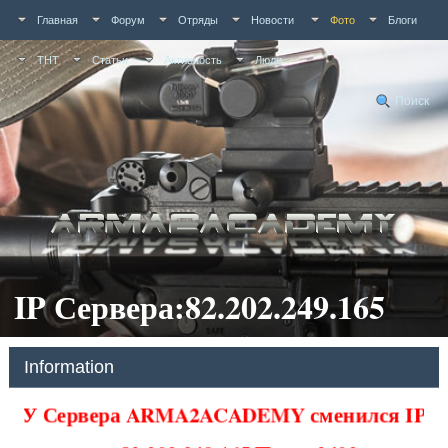
Главная
Форум
Отряды
Новости
Фото
Блоги
ТНТ
Статьи
Активность
Люди
Поиск
IP Сервера:82.202.249.165
Information
У Сервера ARMA2ACADEMY сменился IP