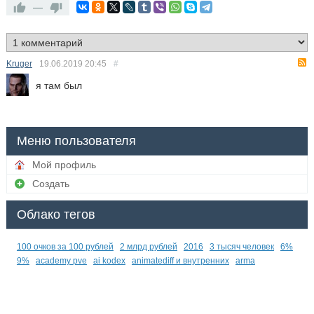
—
Kruger
19.06.2019
20:45
#
я там был
Меню пользователя
Мой профиль
Создать
Облако тегов
100 очков за 100 рублей
2 млрд рублей
2016
3 тысяч человек
6%
9%
academy pve
ai kodex
animatediff и внутренних
arma