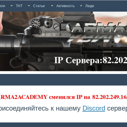
оги
ТНТ
Статьи
Активность
Люди
IP Сервера:82.202
а ARMA2ACADEMY сменился IP на
82.202.249.16
рисоединяйтесь к нашему
Discord
сервер