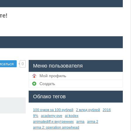
те!
исаться
0
Меню пользователя
Мой профиль
Создать
Облако тегов
100 очков за 100 рублей
2 млрд рублей
2016
9%
academy pve
ai kodex
animatediff и внутренних
arma
arma 2
arma 2: operation arrowhead