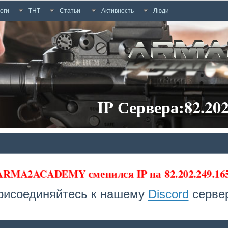
оги
ТНТ
Статьи
Активность
Люди
IP Сервера:82.202
 ARMA2ACADEMY сменился IP на
82.202.249.1
рисоединяйтесь к нашему
Discord
сервер