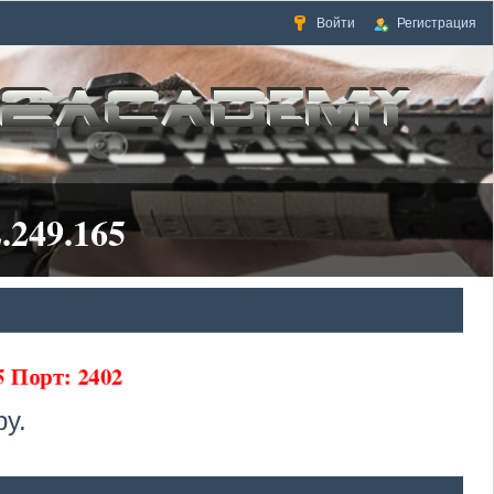
Войти
Регистрация
.249.165
65 Порт: 2402
у.