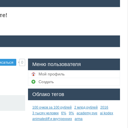
те!
исаться
0
Меню пользователя
Мой профиль
Создать
Облако тегов
100 очков за 100 рублей
2 млрд рублей
2016
3 тысяч человек
6%
9%
academy pve
ai kodex
animatediff и внутренних
arma