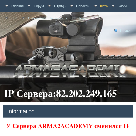
Главная
Форум
Отряды
Новости
Фото
Блоги
ТНТ
Статьи
Активность
Люди
Поиск
IP Сервера:82.202.249.165
Information
У Сервера ARMA2ACADEMY сменился IP