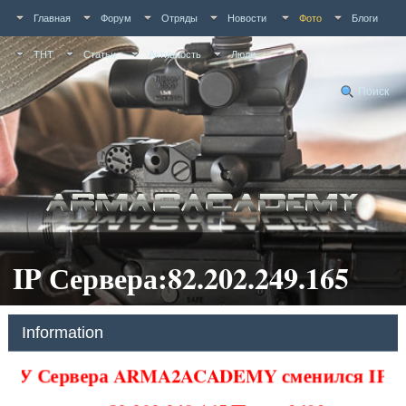
Главная
Форум
Отряды
Новости
Фото
Блоги
ТНТ
Статьи
Активность
Люди
Поиск
IP Сервера:82.202.249.165
Information
У Сервера ARMA2ACADEMY сменился IP