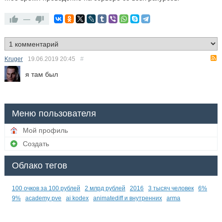
—
Kruger
19.06.2019
20:45
#
я там был
Меню пользователя
Мой профиль
Создать
Облако тегов
100 очков за 100 рублей
2 млрд рублей
2016
3 тысяч человек
6%
9%
academy pve
ai kodex
animatediff и внутренних
arma